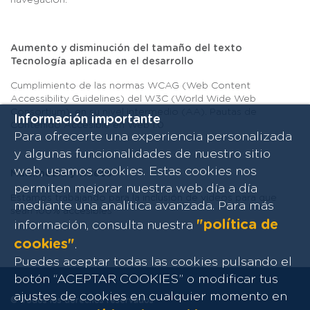
navegación.
Aumento y disminución del tamaño del texto
Tecnología aplicada en el desarrollo
Cumplimiento de las normas WCAG (Web Content
Accessibility Guidelines) del W3C (World Wide Web
Consortium), en su nivel intermedio (AA). Pautas de
Información importante
Contenido Accesible en Web 1.0
Para ofrecerte una experiencia personalizada
y algunas funcionalidades de nuestro sitio
web, usamos cookies. Estas cookies nos
Multimedia y videos
permiten mejorar nuestra web día a día
Estamos trabajando para la inclusión de videos para que
mediante una analítica avanzada. Para más
sean 100% accesibles
"política de
información, consulta nuestra
cookies"
.
Puedes aceptar todas las cookies pulsando el
botón “ACEPTAR COOKIES” o modificar tus
ajustes de cookies en cualquier momento en
© Todos los derechos reservados