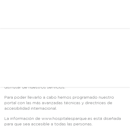
ACCESIBILIDAD
Accesibilidad Web
En Hospitales Parque siempre hemos estado
comprometidos con las personas con discapacidad. Por eso
hemos eliminado las barreras, adaptando el portal,
www.hospitalesparque.es, para que tú también puedas
disfrutar de nuestros servicios.
Para poder llevarlo a cabo hemos programado nuestro
portal con las más avanzadas técnicas y directrices de
accesibilidad internacional.
La información de www.hospitalesparque.es está diseñada
para que sea accesible a todas las personas.